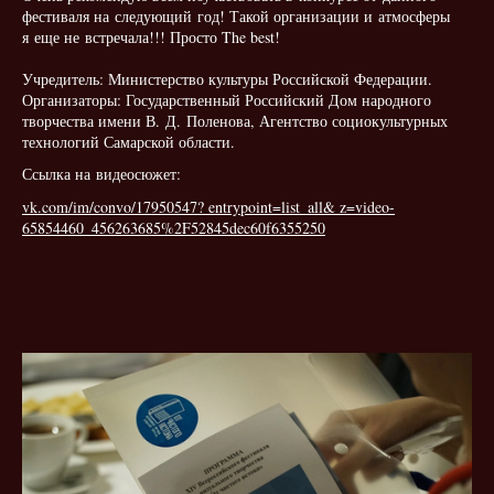
фестиваля на следующий год! Такой организации и атмосферы
я еще не встречала!!! Просто The best!
Учредитель: Министерство культуры Российской Федерации.
Организаторы: Государственный Российский Дом народного
творчества имени В. Д. Поленова, Агентство социокультурных
технологий Самарской области.
Ссылка на видеосюжет:
vk.com/im/convo/17950547? entrypoint=list_all& z=video-
65854460_456263685%2F52845dec60f6355250