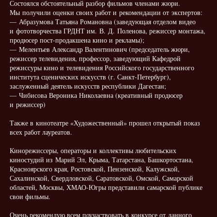
Состоялся обстоятельный разбор фильмов членами жюри.
Мы получили оценки своих работ и рекомендации от экспертов:
— Абразумова Татьяна Романовна (заведующая отделом видео
и фототворчества ГРДНТ им. В. Д. Поленова, режиссер монтажа,
продюсер пост-продакшена кино и рекламы);
— Мелентьев Александр Валентинович (председатель жюри,
режиссер телевидения, профессор, заведующий Кафедрой
режиссуры кино и телевидения Российского государственного
института сценических искусств (г. Санкт-Петербург),
заслуженный деятель искусств республики Дагестан;
— Чибисова Вероника Николаевна (креативный продюсер
и режиссер)
Также в кинотеатре «Художественный» прошел открытый показ
всех работ лауреатов.
Кинорежиссеры, операторы и коллективы любительских
киностудий из Марий Эл, Крыма, Татарстана, Башкортостана,
Красноярского края, Ростовской, Пензенской, Калужской,
Сахалинской, Свердловской, Саратовской, Омской, Самарской
областей, Москвы, ХМАО-Югры представили самарской публике
свои фильмы.
Очень рекомендую всем поучаствовать в конкурсе от данного